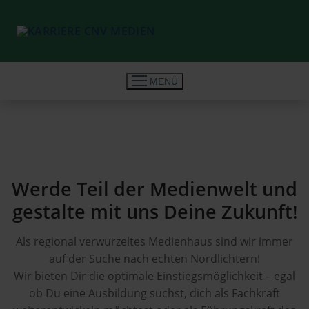
Z
u
m
I
n
MENÜ
h
a
l
t
s
S
p
Werde Teil der Medienwelt und
u
r
c
gestalte mit uns Deine Zukunft!
i
Startseite
h
n
e
Als regional verwurzeltes Medienhaus sind wir immer
Ausbildung
g
n
auf der Suche nach echten Nordlichtern!
e
n
Wir bieten Dir die optimale Einstiegsmöglichkeit – egal
Volontariat
n
a
ob Du eine Ausbildung suchst, dich als Fachkraft
c
Young Professionals